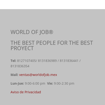
WORLD OF JOB®
THE BEST PEOPLE FOR THE BEST
PROYECT
Tel:
8127107405
/ 8131836989 / 8131836441 /
8131836354
Mail:
ventas@worldofjob.mex
Lun-Jue:
9:00-6:00 pm
Vie:
9:00-2:30 pm
Aviso de Privacidad