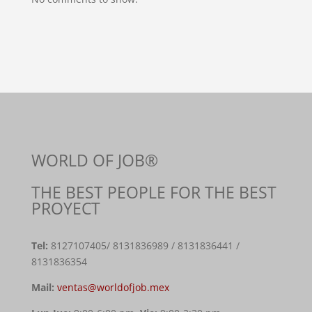
WORLD OF JOB®
THE BEST PEOPLE FOR THE BEST
PROYECT
Tel:
8127107405
/ 8131836989 / 8131836441 /
8131836354
Mail:
ventas@worldofjob.mex