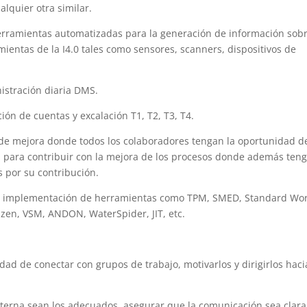
alquier otra similar.
rramientas automatizadas para la generación de información sobr
entas de la I4.0 tales como sensores, scanners, dispositivos de
istración diaria DMS.
ión de cuentas y excalación T1, T2, T3, T4.
de mejora donde todos los colaboradores tengan la oportunidad d
a para contribuir con la mejora de los procesos donde además ten
 por su contribución.
o e implementación de herramientas como TPM, SMED, Standard Wor
zen, VSM, ANDON, WaterSpider, JIT, etc.
dad de conectar con grupos de trabajo, motivarlos y dirigirlos haci
nterna sean los adecuados, asegurar que la comunicación sea clara