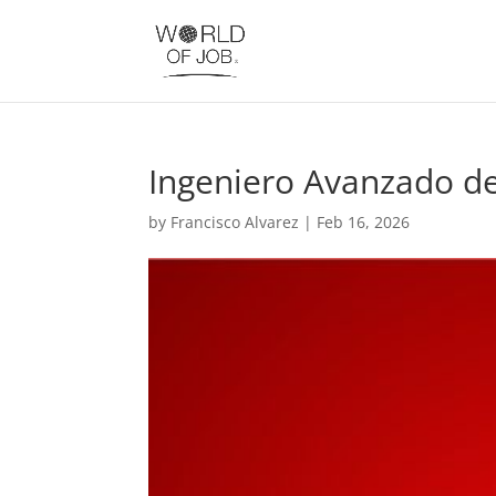
Ingeniero Avanzado d
by
Francisco Alvarez
|
Feb 16, 2026