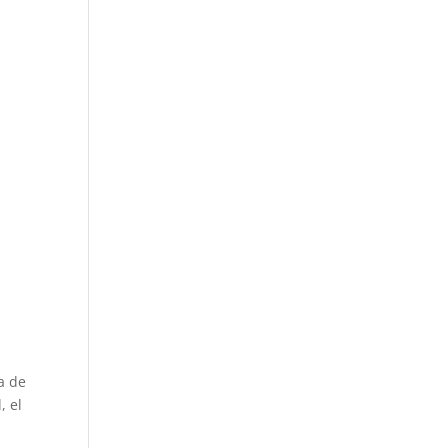
a de
, el