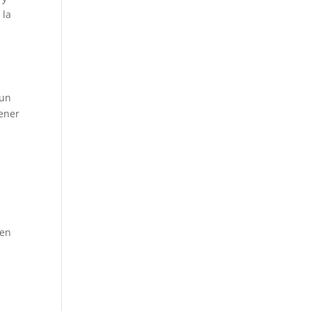
 la
 un
tener
 en