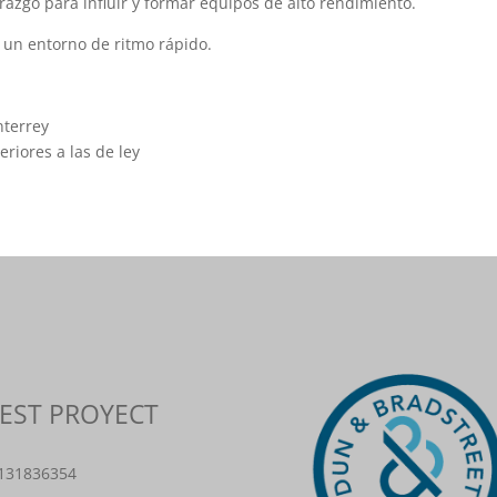
erazgo para influir y formar equipos de alto rendimiento.
 un entorno de ritmo rápido.
nterrey
riores a las de ley
BEST PROYECT
8131836354