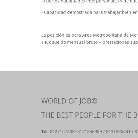
• Fuertes habilidades interpersonales y de lid
• Capacidad demostrada para trabajar bien en
La posición es para Área Metropolitana de Mo
140k sueldo mensual bruto + prestaciones supe
WORLD OF JOB®
THE BEST PEOPLE FOR THE 
Tel:
8127107405
/ 8131836989 / 8131836441 / 