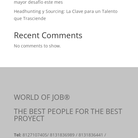
mayor desafío este mes
Headhunting y Sourcing: La Clave para un Talento
que Trasciende
Recent Comments
No comments to show.
WORLD OF JOB®
THE BEST PEOPLE FOR THE BEST
PROYECT
Tel:
8127107405
/ 8131836989 / 8131836441 /