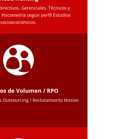
rectivos, Gerenciales, Técnicos y
 Psicometría según perfil Estudios
socioeconómicos.

tos de Volumen / RPO
s Outsourcing / Reclutamiento Masivo