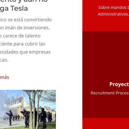
ega Tesla
Sobre mandos Di
Administrativos.
ico se está convirtiendo
un imán de inversiones,
o carece de talento
ciente para cubrir las
esidades que empresas
can.
 más
Proyec
Recruitment Proces