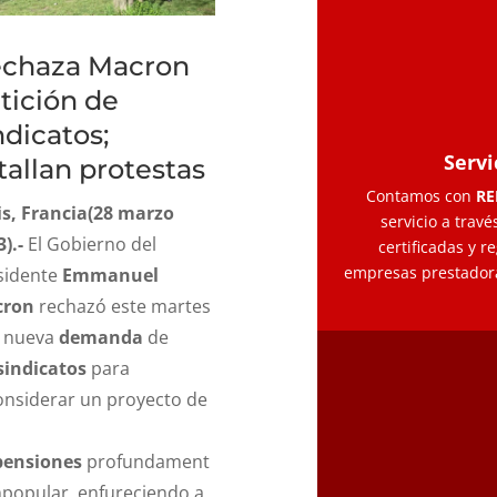
chaza Macron
tición de
ndicatos;
Servi
tallan protestas
Contamos con
RE
is, Francia
(28 marzo
servicio a trav
).-
El Gobierno del
certificadas y r
empresas prestadora
sidente
Emmanuel
cron
rechazó este martes
 nueva
demanda
de
sindicatos
para
onsiderar un proyecto de
pensiones
profundament
mpopular, enfureciendo a