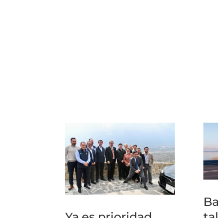
Ba
Ya es prioridad
ta