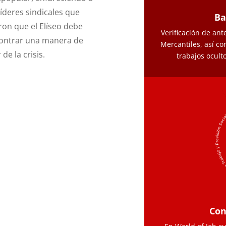
líderes sindicales que
Ba
ron que el Elíseo debe
Verificación de ant
ontrar una manera de
Mercantiles, así co
r de la crisis.
trabajos ocult
Con