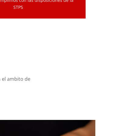
umplimos con las disposiciones de la
STPS
 el ambito de