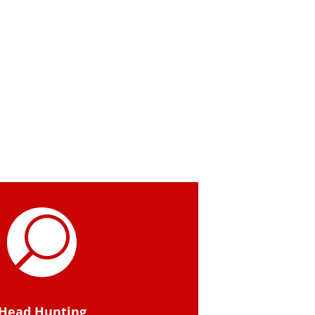
U
Head Hunting