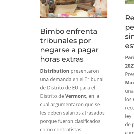
Re
pe
Bimbo enfrenta
si
tribunales por
es
negarse a pagar
Par
horas extras
2023
Distribution
presentaron
Pre
una demanda en el Tribunal
Ma
de Distrito de EU para el
una
Distrito de
Vermont
, en la
los
cual argumentaron que se
rec
les deben salarios atrasados
ley
porque fueron clasificados
de
como contratistas
e i