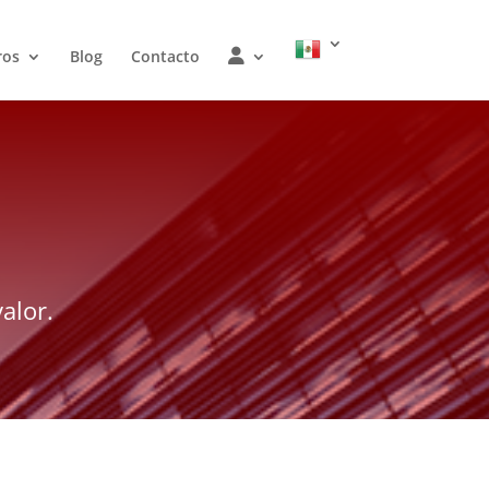
W
ros
Blog
Contacto
O
J
alor.