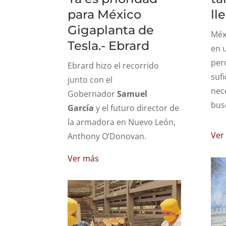
para México
ll
Gigaplanta de
Méx
Tesla.- Ebrard
en 
per
Ebrard hizo el recorrido
sufi
junto con el
nec
Gobernador
Samuel
bus
García
y el futuro director de
la armadora en Nuevo León,
Ver
Anthony O’Donovan.
Ver más