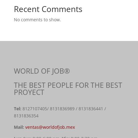
Recent Comments
No comments to show.
WORLD OF JOB®
THE BEST PEOPLE FOR THE BEST
PROYECT
Tel:
8127107405
/ 8131836989 / 8131836441 /
8131836354
Mail:
ventas@worldofjob.mex