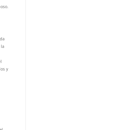
uoso.
ada
 la
l
os y
el