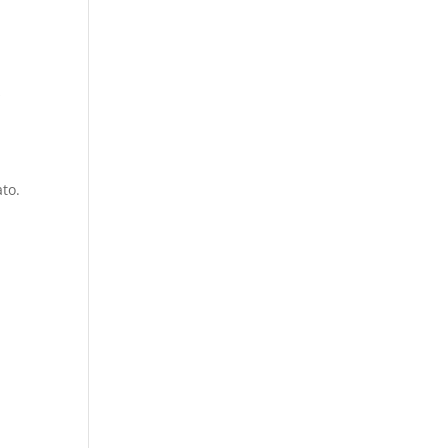
s
to.