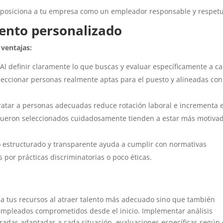
 posiciona a tu empresa como un empleador responsable y respet
iento personalizado
 ventajas:
 Al definir claramente lo que buscas y evaluar específicamente a c
eccionar personas realmente aptas para el puesto y alineadas con
tratar a personas adecuadas reduce rotación laboral e incrementa e
ueron seleccionados cuidadosamente tienden a estar más motivad
 estructurado y transparente ayuda a cumplir con normativas
 por prácticas discriminatorias o poco éticas.
za tus recursos al atraer talento más adecuado sino que también
r empleados comprometidos desde el inicio. Implementar análisis
turadas adaptadas a cada situación, evaluaciones específicas según 