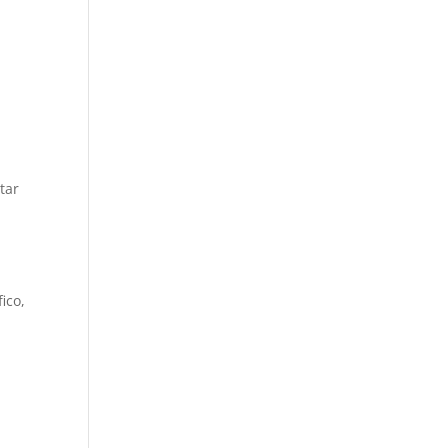
tar
ico,