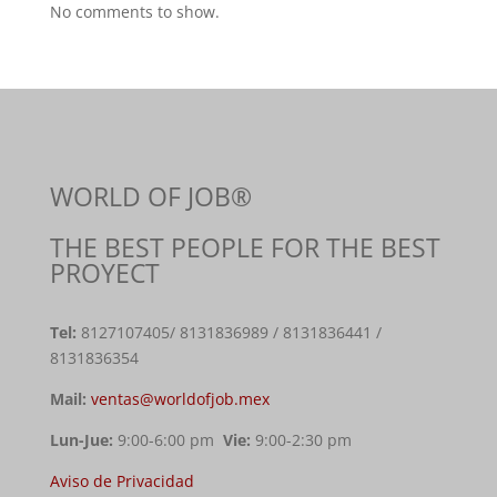
No comments to show.
WORLD OF JOB®
THE BEST PEOPLE FOR THE BEST
PROYECT
Tel:
8127107405
/ 8131836989 / 8131836441 /
8131836354
Mail:
ventas@worldofjob.mex
Lun-Jue:
9:00-6:00 pm
Vie:
9:00-2:30 pm
Aviso de Privacidad